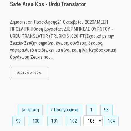
Safe Area Kos - Urdu Translator
Δημοσίευση Πρόσκλησης21 Οκτωβρίου 2020ΑΜΕΣΗ
ΠΡΟΣΛΗΨΗ!Θέση Εργασίας: ΔΙΕΡΜΗΝΕΑΣ ΟΥΡΝΤΟΥ -
URDU TRANSLATOR (TRURKOS1020-FT)Σχετικά με την
Zeuxis«Ζεύξη» σημαίνει ένωση, σύνδεση, δεσμός,
γέφυρα.Αυτό επιδιώκει να είναι και η Μη Κερδοσκοπική
Οργάνωση Ζeuxis που...
περισσότερα
|« Πρώτη
« Προηγούμενη
1
98
99
100
101
102
104