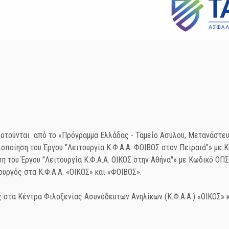
οτούνται από το «Πρόγραμμα Ελλάδας - Ταμείο Ασύλου, Μετανάστευσ
λοποίηση του Έργου "Λειτουργία Κ.Φ.Α.Α. ΦΟΙΒΟΣ στον Πειραιά"» με 
ση του Έργου "Λειτουργία Κ.Φ.Α.Α. ΟΙΚΟΣ στην Αθήνα"» με Κωδικό ΟΠ
υργός στα Κ.Φ.Α.Α. «ΟΙΚΟΣ» και «ΦΟΙΒΟΣ».
στα Κέντρα Φιλοξενίας Ασυνόδευτων Ανηλίκων (Κ.Φ.Α.Α.) «ΟΙΚΟΣ» 