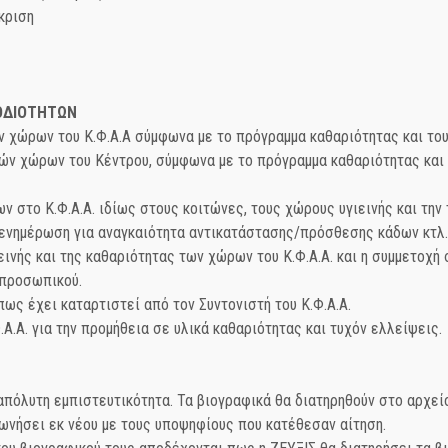
κριση
ΟΔΙΟΤΗΤΩΝ
ώρων του Κ.Φ.Α.Α σύμφωνα με το πρόγραμμα καθαριότητας και τους
χώρων του Κέντρου, σύμφωνα με το πρόγραμμα καθαριότητας και το
 στο Κ.Φ.Α.Α. ιδίως στους κοιτώνες, τους χώρους υγιεινής και την 
 ενημέρωση για αναγκαιότητα αντικατάστασης/πρόσθεσης κάδων κτλ.
ινής και της καθαριότητας των χώρων του Κ.Φ.Α.Α. και η συμμετοχ
 προσωπικού.
ς έχει καταρτιστεί από τον Συντονιστή του Κ.Φ.Α.Α.
.Α. για την προμήθεια σε υλικά καθαριότητας και τυχόν ελλείψεις.
απόλυτη εμπιστευτικότητα. Τα βιογραφικά θα διατηρηθούν στο αρχεί
νωνήσει εκ νέου με τους υποψηφίους που κατέθεσαν αίτηση.