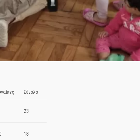
υναίκες
Σύνολο
23
0
18