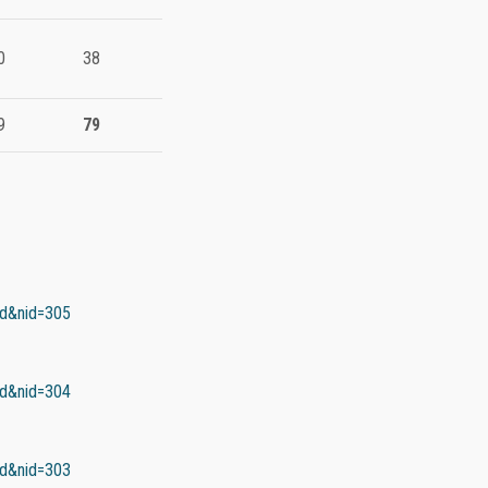
0
38
9
79
led&nid=305
led&nid=304
led&nid=303