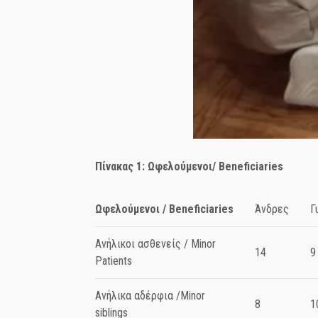
Πίνακας 1: Ωφελούμενοι/
Beneficiaries
Ωφελούμενοι
/
Beneficiaries
Άνδρες
Γ
Ανήλικοι ασθενείς / Minor
14
9
Patients
Ανήλικα αδέρφια /Minor
8
1
siblings